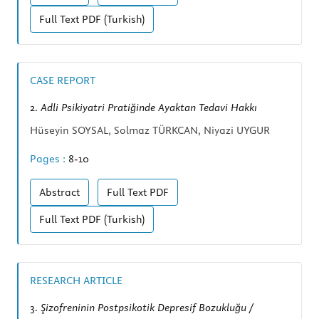
Full Text
PDF (Turkish)
CASE REPORT
2.
Adli Psikiyatri Pratiğinde Ayaktan Tedavi Hakkı
Hüseyin SOYSAL, Solmaz TÜRKCAN, Niyazi UYGUR
Pages :
8-10
Abstract
Full Text
PDF
Full Text
PDF (Turkish)
RESEARCH ARTICLE
3.
Şizofreninin Postpsikotik Depresif Bozukluğu /