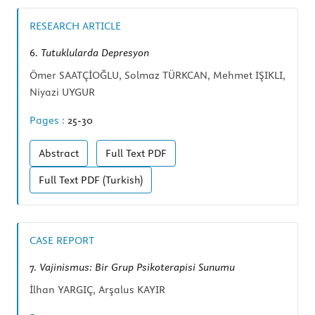
RESEARCH ARTICLE
6.
Tutuklularda Depresyon
Ömer SAATÇİOĞLU, Solmaz TÜRKCAN, Mehmet IŞIKLI,
Niyazi UYGUR
Pages :
25-30
Abstract
Full Text
PDF
Full Text
PDF (Turkish)
CASE REPORT
7.
Vajinismus: Bir Grup Psikoterapisi Sunumu
İlhan YARGIÇ, Arşalus KAYIR