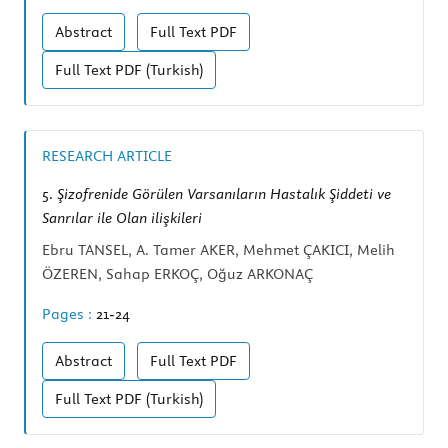
Abstract
Full Text
PDF
Full Text
PDF (Turkish)
RESEARCH ARTICLE
5.
Şizofrenide Görülen Varsanıların Hastalık Şiddeti ve
Sanrılar ile Olan ilişkileri
Ebru TANSEL, A. Tamer AKER, Mehmet ÇAKICI, Melih
ÖZEREN, Sahap ERKOÇ, Oğuz ARKONAÇ
Pages :
21-24
Abstract
Full Text
PDF
Full Text
PDF (Turkish)