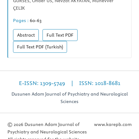
GÜRSES, Önder US, Nevzat AKYATAN, Münevver
ÇELIK
Pages :
60-63
Abstract
Full Text
PDF
Full Text
PDF (Turkish)
E-ISSN: 1309-5749 | ISSN: 1018-8681
Dusunen Adam Journal of Psychiatry and Neurological
Sciences
© 2026 Dusunen Adam Journal of
www.karepb.com
Psychiatry and Neurological Sciences