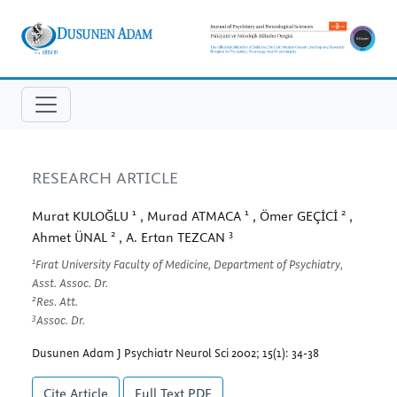
RESEARCH ARTICLE
1
1
2
Murat KULOĞLU
, Murad ATMACA
, Ömer GEÇİCİ
,
2
3
Ahmet ÜNAL
, A. Ertan TEZCAN
1
Fırat University Faculty of Medicine, Department of Psychiatry,
Asst. Assoc. Dr.
2
Res. Att.
3
Assoc. Dr.
Dusunen Adam J Psychiatr Neurol Sci 2002; 15(1): 34-38
Cite Article
Full Text
PDF