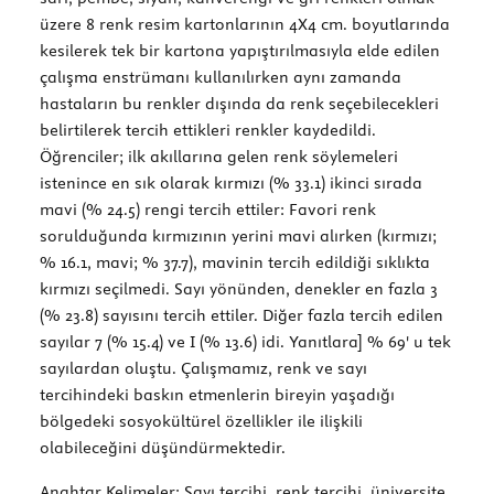
üzere 8 renk resim kartonlarının 4X4 cm. boyutlarında
kesilerek tek bir kartona yapıştırılmasıyla elde edilen
çalışma enstrümanı kullanılırken aynı zamanda
hastaların bu renkler dışında da renk seçebilecekleri
belirtilerek tercih ettikleri renkler kaydedildi.
Öğrenciler; ilk akıllarına gelen renk söylemeleri
istenince en sık olarak kırmızı (% 33.1) ikinci sırada
mavi (% 24.5) rengi tercih ettiler: Favori renk
sorulduğunda kırmızının yerini mavi alırken (kırmızı;
% 16.1, mavi; % 37.7), mavinin tercih edildiği sıklıkta
kırmızı seçilmedi. Sayı yönünden, denekler en fazla 3
(% 23.8) sayısını tercih ettiler. Diğer fazla tercih edilen
sayılar 7 (% 15.4) ve I (% 13.6) idi. Yanıtlara] % 69' u tek
sayılardan oluştu. Çalışmamız, renk ve sayı
tercihindeki baskın etmenlerin bireyin yaşadığı
bölgedeki sosyokültürel özellikler ile ilişkili
olabileceğini düşündürmektedir.
Anahtar Kelimeler:
Sayı tercihi, renk tercihi, üniversite