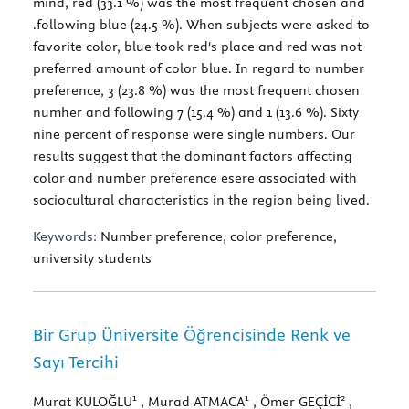
mind, red (33.1 %) was the most frequent chosen and
.following blue (24.5 %). When subjects were asked to
favorite color, blue took red's place and red was not
preferred amount of color blue. In regard to number
preference, 3 (23.8 %) was the most frequent chosen
numher and following 7 (15.4 %) and 1 (13.6 %). Sixty
nine percent of response were single numbers. Our
results suggest that the dominant factors affecting
color and number preference esere associated with
sociocultural characteristics in the region being lived.
Keywords:
Number preference, color preference,
university students
Bir Grup Üniversite Öğrencisinde Renk ve
Sayı Tercihi
1
1
2
Murat KULOĞLU
, Murad ATMACA
, Ömer GEÇİCİ
,