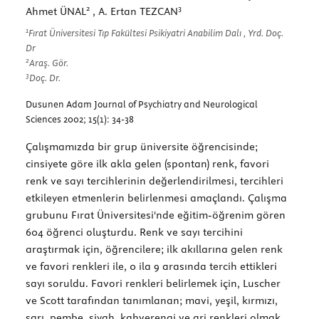
2
3
Ahmet ÜNAL
, A. Ertan TEZCAN
1
Fırat Üniversitesi Tıp Fakültesi Psikiyatri Anabilim Dalı , Yrd. Doç.
Dr
2
Araş. Gör.
3
Doç. Dr.
Dusunen Adam Journal of Psychiatry and Neurological
Sciences 2002; 15(1): 34-38
Çalışmamızda bir grup üniversite öğrencisinde;
cinsiyete göre ilk akla gelen (spontan) renk, favori
renk ve sayı tercihlerinin değerlendirilmesi, tercihleri
etkileyen etmenlerin belirlenmesi amaçlandı. Çalışma
grubunu Fırat Üniversitesi'nde eğitim-öğrenim gören
604 öğrenci oluşturdu. Renk ve sayı tercihini
araştırmak için, öğrencilere; ilk akıllarına gelen renk
ve favori renkleri ile, 0 ila 9 arasında tercih ettikleri
sayı soruldu. Favori renkleri belirlemek için, Luscher
ve Scott tarafından tanımlanan; mavi, yeşil, kırmızı,
sarı, pembe, siyah, kahverengi ve gri renkleri olmak