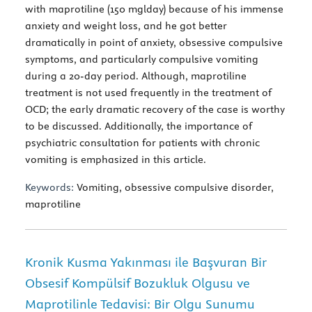
with maprotiline (150 mglday) because of his immense
anxiety and weight loss, and he got better
dramatically in point of anxiety, obsessive compulsive
symptoms, and particularly compulsive vomiting
during a 20-day period. Although, maprotiline
treatment is not used frequently in the treatment of
OCD; the early dramatic recovery of the case is worthy
to be discussed. Additionally, the importance of
psychiatric consultation for patients with chronic
vomiting is emphasized in this article.
Keywords:
Vomiting, obsessive compulsive disorder,
maprotiline
Kronik Kusma Yakınması ile Başvuran Bir
Obsesif Kompülsif Bozukluk Olgusu ve
Maprotilinle Tedavisi: Bir Olgu Sunumu