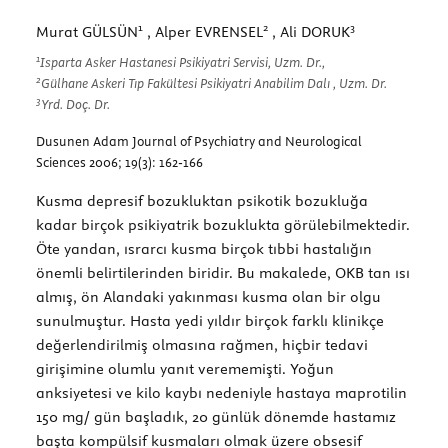
1
2
3
Murat GÜLSÜN
, Alper EVRENSEL
, Ali DORUK
1
Isparta Asker Hastanesi Psikiyatri Servisi, Uzm. Dr.,
2
Gülhane Askeri Tıp Fakültesi Psikiyatri Anabilim Dalı , Uzm. Dr.
3
Yrd. Doç. Dr.
Dusunen Adam Journal of Psychiatry and Neurological
Sciences 2006; 19(3): 162-166
Kusma depresif bozukluktan psikotik bozukluğa
kadar birçok psikiyatrik bozuklukta görülebilmektedir.
Öte yandan, ısrarcı kusma birçok tıbbi hastalığın
önemli belirtilerinden biridir. Bu makalede, OKB tan ısı
almış, ön Alandaki yakınması kusma olan bir olgu
sunulmuştur. Hasta yedi yıldır birçok farklı klinikçe
değerlendirilmiş olmasına rağmen, hiçbir tedavi
girişimine olumlu yanıt verememişti. Yoğun
anksiyetesi ve kilo kaybı nedeniyle hastaya maprotilin
150 mg/ gün başladık, 20 günlük dönemde hastamız
başta kompülsif kusmaları olmak üzere obsesif