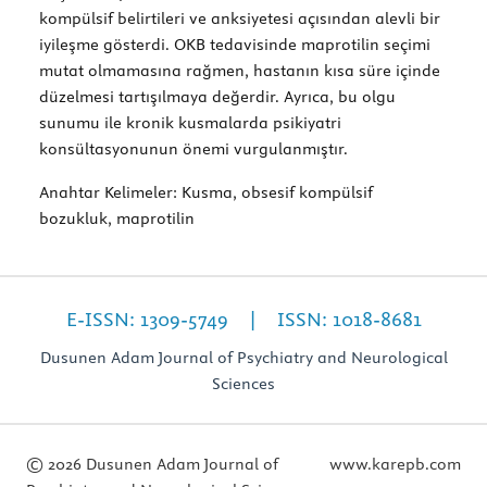
kompülsif belirtileri ve anksiyetesi açısından alevli bir
iyileşme gösterdi. OKB tedavisinde maprotilin seçimi
mutat olmamasına rağmen, hastanın kısa süre içinde
düzelmesi tartışılmaya değerdir. Ayrıca, bu olgu
sunumu ile kronik kusmalarda psikiyatri
konsültasyonunun önemi vurgulanmıştır.
Anahtar Kelimeler:
Kusma, obsesif kompülsif
bozukluk, maprotilin
E-ISSN: 1309-5749 | ISSN: 1018-8681
Dusunen Adam Journal of Psychiatry and Neurological
Sciences
© 2026 Dusunen Adam Journal of
www.karepb.com