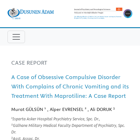
CASE REPORT
A Case of Obsessive Compulsive Disorder
With Complains of Chronic Vomiting and its
Treatment With Maprotiline: A Case Report
1
2
3
Murat GÜLSÜN
, Alper EVRENSEL
, Ali DORUK
1
Isparta Asker Hospital Psychiatry Service, Spc. Dr.,
2
Gülhane Military Medical Faculty Department of Psychiatry, Spc.
Dr.
3
Asst. Assoc. Dr.