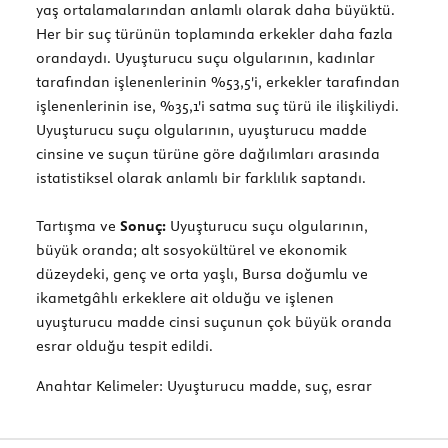
yaş ortalamalarından anlamlı olarak daha büyüktü.
Her bir suç türünün toplamında erkekler daha fazla
orandaydı. Uyuşturucu suçu olgularının, kadınlar
tarafından işlenenlerinin %53,5'i, erkekler tarafından
işlenenlerinin ise, %35,1'i satma suç türü ile ilişkiliydi.
Uyuşturucu suçu olgularının, uyuşturucu madde
cinsine ve suçun türüne göre dağılımları arasında
istatistiksel olarak anlamlı bir farklılık saptandı.
Tartışma ve
Sonuç:
Uyuşturucu suçu olgularının,
büyük oranda; alt sosyokültürel ve ekonomik
düzeydeki, genç ve orta yaşlı, Bursa doğumlu ve
ikametgâhlı erkeklere ait olduğu ve işlenen
uyuşturucu madde cinsi suçunun çok büyük oranda
esrar olduğu tespit edildi.
Anahtar Kelimeler:
Uyuşturucu madde, suç, esrar