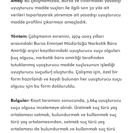
Amaç:
Bu çalışmamızda, Bursa ve civarındaki yasadışı
uyuşturucu madde suçları ile ilgili son 30 yıla ait
verileri toparlayarak yöremize ait yasadışı uyuşturucu
madde profilini çıkarmayı amaçladık.
Yöntem:
Çalışmanın evrenini, 1974-2003 yılları
arasındaki Bursa Emniyet Müdürlüğü Narkotik Büro
Amirliği arşivi kayıtlarındaki uyuşturucu suçu olguları
(suç olgusu, narkotik büro amirliği tarafından
tutuklanmış uyuşturucu madde suçlusunun işlediği
uyuşturucu suçudur) oluşturdu. Çalışma için, özel bir
form hazırlandı ve kaydı bulunan her uyuşturucu suçu
olgusu için bu form dolduruldu.
Bulgular:
Kayıt taraması sonucunda, 3.664 uyuşturucu
suçu olgusu incelemeye alındı. Üretmek suç türü yaş
ortalaması satmak, bulundurmak ve kullanmak suç
türü yaş ortalamasından, satmak suç türü yaş
ortalaması da bulundurmak ve kullanmak suç türü