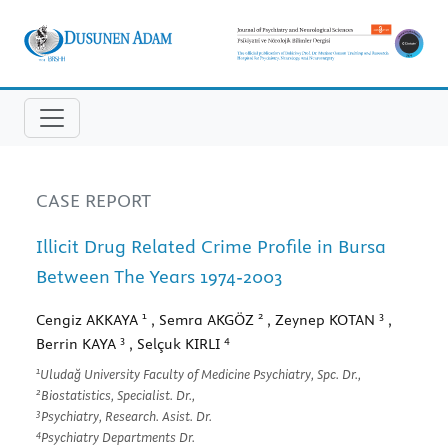
CASE REPORT
Illicit Drug Related Crime Profile in Bursa
Between The Years 1974-2003
1
2
3
Cengiz AKKAYA
, Semra AKGÖZ
, Zeynep KOTAN
,
3
4
Berrin KAYA
, Selçuk KIRLI
1
Uludağ University Faculty of Medicine Psychiatry, Spc. Dr.,
2
Biostatistics, Specialist. Dr.,
3
Psychiatry, Research. Asist. Dr.
4
Psychiatry Departments Dr.