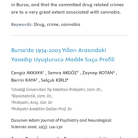
in Bursa, and that the committed drug related crimes
are to a very great extent associated with cannabis.
Keywords:
Drug, crime, cannabis
Bursa'da 1974-2003 Yılları Arasındaki
Yasadışı Uyuşturucu Madde Suçu Profili
1
2
3
Cengiz AKKAYA
, Semra AKGÖZ
, Zeynep KOTAN
,
3
4
Berrin KAYA
, Selçuk KIRLI
1
Uludağ Üniversitesi Tıp Fakültesi Psikiyatri, Uzm. Dr.,
2
Biyoistatistik, Uzm. Dr.,
3
Psikiyatri, Araş. Gör. Dr
4
Psikiyatri Anabilim Dalları Prof. Dr.
Dusunen Adam Journal of Psychiatry and Neurological
Sciences 2006; 19(3): 124-130