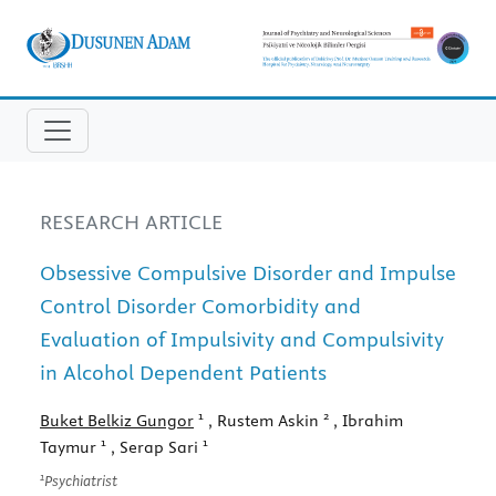
RESEARCH ARTICLE
Obsessive Compulsive Disorder and Impulse
Control Disorder Comorbidity and
Evaluation of Impulsivity and Compulsivity
in Alcohol Dependent Patients
1
2
Buket Belkiz Gungor
, Rustem Askin
, Ibrahim
1
1
Taymur
, Serap Sari
1
Psychiatrist