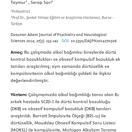
1
1
Taymur
, Serap Sari
1
Psikiyatrist
2
Prof.Dr., Şevket Yılmaz Eğitim ve Araştırma Hastanesi, Bursa -
Türkiye
Dusunen Adam Journal of Psychiatry and Neurological
Sciences 2014; 27(3): 233-241
DOI:
10.5350/DAJPN2014270306
Amaç:
Bu çalışmada alkol bağımlısı bireylerde dürtü
kontrol bozuklukları ve obsesif kompulsif bozukluk ek
tanıları araştırılmış; aynı zamanda dürtüsellik ve
kompülsivitenin alkol bağımlılığı şiddeti ile ilişkisi
değerlendirilmiştir.
Yöntem:
Çalışmamızda alkol bağımlılığı tanısı alan 81
erkek hastada SCID-I ile dürtü kontrol bozukluğu
(DKB) ve obsesif kompulsif bozukluk (OKB) tanıları
araştırıldı. Barratt İmpulsivite Ölçeği (BIS-11) ile
dürtüsellik, Maudsley Obsesif Kompulsif Soru Listesi
(MOKSL) ile kompülsivite, Michigan Alkolizm Tarama