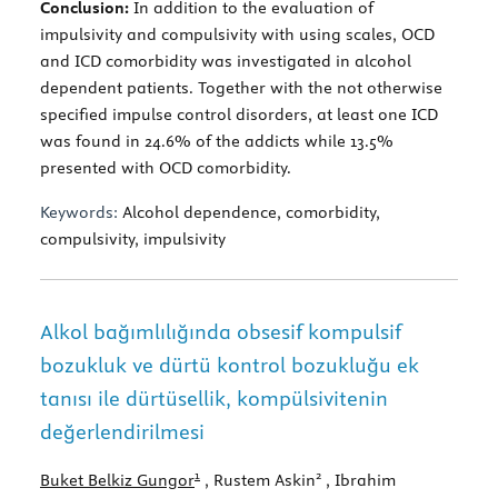
Conclusion:
In addition to the evaluation of
impulsivity and compulsivity with using scales, OCD
and ICD comorbidity was investigated in alcohol
dependent patients. Together with the not otherwise
specified impulse control disorders, at least one ICD
was found in 24.6% of the addicts while 13.5%
presented with OCD comorbidity.
Keywords:
Alcohol dependence, comorbidity,
compulsivity, impulsivity
Alkol bağımlılığında obsesif kompulsif
bozukluk ve dürtü kontrol bozukluğu ek
tanısı ile dürtüsellik, kompülsivitenin
değerlendirilmesi
1
2
Buket Belkiz Gungor
, Rustem Askin
, Ibrahim