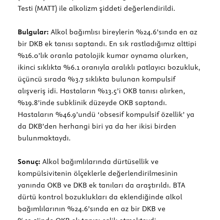
Testi (MATT) ile alkolizm şiddeti değerlendirildi.
Bulgular:
Alkol bağımlısı bireylerin %24.6’sında en az
bir DKB ek tanısı saptandı. En sık rastladığımız alttipi
%16.0’lık oranla patolojik kumar oynama olurken,
ikinci sıklıkta %6.1 oranıyla aralıklı patlayıcı bozukluk,
üçüncü sırada %3.7 sıklıkta bulunan kompulsif
alışveriş idi. Hastaların %13.5’i OKB tanısı alırken,
%19.8’inde subklinik düzeyde OKB saptandı.
Hastaların %46.9’undü ‘obsesif kompulsif özellik’ ya
da DKB’den herhangi biri ya da her ikisi birden
bulunmaktaydı.
Sonuç:
Alkol bağımlılarında dürtüsellik ve
kompülsivitenin ölçeklerle değerlendirilmesinin
yanında OKB ve DKB ek tanıları da araştırıldı. BTA
dürtü kontrol bozuklukları da eklendiğinde alkol
bağımlılarının %24.6’sında en az bir DKB ve