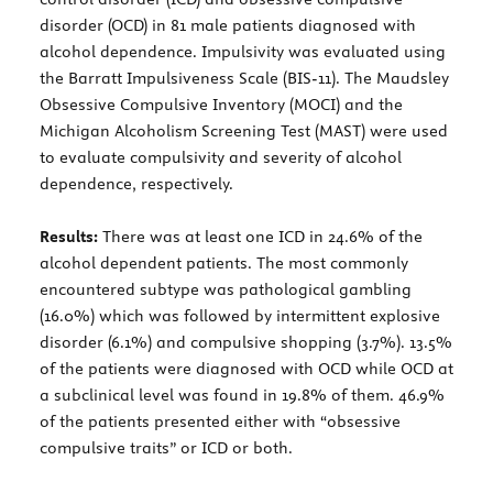
disorder (OCD) in 81 male patients diagnosed with
alcohol dependence. Impulsivity was evaluated using
the Barratt Impulsiveness Scale (BIS-11). The Maudsley
Obsessive Compulsive Inventory (MOCI) and the
Michigan Alcoholism Screening Test (MAST) were used
to evaluate compulsivity and severity of alcohol
dependence, respectively.
Results:
There was at least one ICD in 24.6% of the
alcohol dependent patients. The most commonly
encountered subtype was pathological gambling
(16.0%) which was followed by intermittent explosive
disorder (6.1%) and compulsive shopping (3.7%). 13.5%
of the patients were diagnosed with OCD while OCD at
a subclinical level was found in 19.8% of them. 46.9%
of the patients presented either with “obsessive
compulsive traits” or ICD or both.