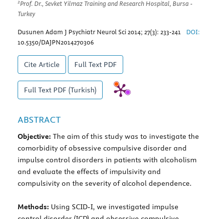
2
Prof. Dr., Sevket Yilmaz Training and Research Hospital, Bursa -
Turkey
Dusunen Adam J Psychiatr Neurol Sci 2014; 27(3): 233-241
DOI:
10.5350/DAJPN2014270306
Cite Article
Full Text
PDF
Full Text
PDF (Turkish)
ABSTRACT
Objective:
The aim of this study was to investigate the
comorbidity of obsessive compulsive disorder and
impulse control disorders in patients with alcoholism
and evaluate the effects of impulsivity and
compulsivity on the severity of alcohol dependence.
Methods:
Using SCID-I, we investigated impulse
control disorder (ICD) and obsessive compulsive