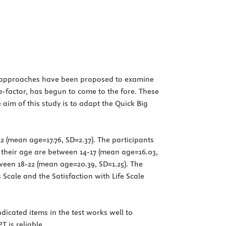
us approaches have been proposed to examine
ve-factor, has begun to come to the fore. These
aim of this study is to adapt the Quick Big
2 (mean age=17.76, SD=2.37). The participants
 their age are between 14-17 (mean age=16.03,
ween 18-22 (mean age=20.39, SD=1.25). The
 Scale and the Satisfaction with Life Scale
dicated items in the test works well to
T is reliable.