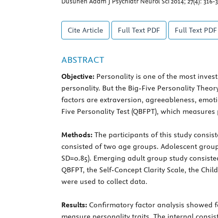
Dusunen Adam J Psychiatr Neurol Sci 2014; 27(4): 316-
Cite Article
Full Text
PDF
Full Text
PDF 
ABSTRACT
Objective:
Personality is one of the most inve
personality. But the Big-Five Personality Theor
factors are extraversion, agreeableness, emoti
Five Personality Test (QBFPT), which measures 
Methods:
The participants of this study consis
consisted of two age groups. Adolescent group
SD=0.85). Emerging adult group study consisted
QBFPT, the Self-Concept Clarity Scale, the Chil
were used to collect data.
Results:
Confirmatory factor analysis showed fa
measure personality traits. The internal consist