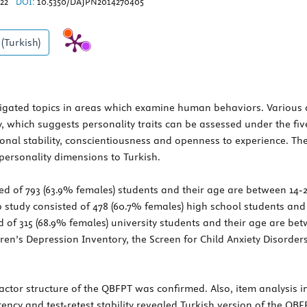
322
DOI:
10.5350/DAJPN2014270405
(Turkish)
stigated topics in areas which examine human behaviors. Vario
y, which suggests personality traits can be assessed under the fi
onal stability, conscientiousness and openness to experience. The 
personality dimensions to Turkish.
ted of 793 (63.9% females) students and their age are between 14-2
 study consisted of 478 (60.7% females) high school students and
 of 315 (68.9% females) university students and their age are bet
dren’s Depression Inventory, the Screen for Child Anxiety Disorders
ctor structure of the QBFPT was confirmed. Also, item analysis in
ency and test-retest stability revealed Turkish version of the QBFP