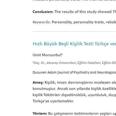
Conclusion:
The results of this study showed Th
Keywords:
Personality, personality traits, reliabi
Hızlı Büyük Beşli Kişilik Testi Türkçe v
1
Umit Morsunbul
1
Doç. Dr., Aksaray Üniversitesi, Eğitim Fakültesi, Eğitim B
Dusunen Adam Journal of Psychiatry and Neurological 
Amaç:
Kişilik, insan davranışlarını inceleyen al
konulmuştur. Ancak son yıllarda kişilik özellik
kişilik faktörleri dışadönüklük, uyumluluk, duy
Türkçe’ye uyarlamaktır.
Yöntem:
Bu çalışmanın katılımcılarını yaşları 14