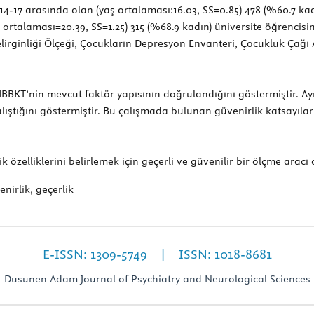
-17 arasında olan (yaş ortalaması:16.03, SS=0.85) 478 (%60.7 kad
aş ortalaması=20.39, SS=1.25) 315 (%68.9 kadın) üniversite öğrenci
 Belirginliği Ölçeği, Çocukların Depresyon Envanteri, Çocukluk Çağ
HBBKT’nin mevcut faktör yapısının doğrulandığını göstermiştir. Ay
 çalıştığını göstermiştir. Bu çalışmada bulunan güvenirlik katsayıla
 özelliklerini belirlemek için geçerli ve güvenilir bir ölçme aracı
venirlik, geçerlik
E-ISSN: 1309-5749 | ISSN: 1018-8681
Dusunen Adam Journal of Psychiatry and Neurological Sciences