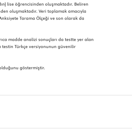
ın) lise öğrencisinden oluşmaktadır. Beliren
sinden oluşmaktadır. Veri toplamak amacıyla
ı Anksiyete Tarama Ölçeği ve son olarak da
rıca madde analizi sonuçları da testte yer alan
rı testin Türkçe versiyonunun güvenilir
 olduğunu göstermiştir.