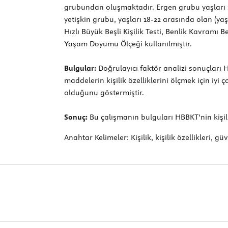
grubundan oluşmaktadır. Ergen grubu yaşları 14
yetişkin grubu, yaşları 18-22 arasında olan (y
Hızlı Büyük Beşli Kişilik Testi, Benlik Kavramı
Yaşam Doyumu Ölçeği kullanılmıştır.
Bulgular:
Doğrulayıcı faktör analizi sonuçları 
maddelerin kişilik özelliklerini ölçmek için iyi
olduğunu göstermiştir.
Sonuç:
Bu çalışmanın bulguları HBBKT’nin kişilik
Anahtar Kelimeler:
Kişilik, kişilik özellikleri, gü