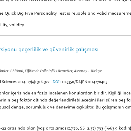
e Quick Big Five Personality Test is reliable and valid measureme
lity, validity
ersiyonu geçerlilik ve güvenirlik çalışması
ilimleri Bölümü, Eğitimde Psikolojik Hizmetler, Aksaray - Türkiye
Sciences 2014; 27(4): 316-322
DOI:
10.5350/DAJPN2014270405
anlar içerisinde en fazla incelenen konulardan biridir. Kişiliği inc
lerinin beş faktör altında değerlendirilebileceğini ileri süren beş
gusal denge, sorumluluk ve deneyime açıklıktır. Bu çalışmanın amac
-22 arasında olan (yaş ortalaması:17.76, SS=2.37) 793 (%63.9 kadın) 