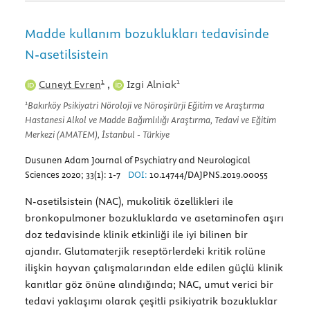
Madde kullanım bozuklukları tedavisinde
N-asetilsistein
1
1
Cuneyt Evren
,
Izgi Alniak
1
Bakırköy Psikiyatri Nöroloji ve Nöroşirürji Eğitim ve Araştırma
Hastanesi Alkol ve Madde Bağımlılığı Araştırma, Tedavi ve Eğitim
Merkezi (AMATEM), İstanbul - Türkiye
Dusunen Adam Journal of Psychiatry and Neurological
Sciences 2020; 33(1): 1-7
DOI:
10.14744/DAJPNS.2019.00055
N-asetilsistein (NAC), mukolitik özellikleri ile
bronkopulmoner bozukluklarda ve asetaminofen aşırı
doz tedavisinde klinik etkinliği ile iyi bilinen bir
ajandır. Glutamaterjik reseptörlerdeki kritik rolüne
ilişkin hayvan çalışmalarından elde edilen güçlü klinik
kanıtlar göz önüne alındığında; NAC, umut verici bir
tedavi yaklaşımı olarak çeşitli psikiyatrik bozukluklar