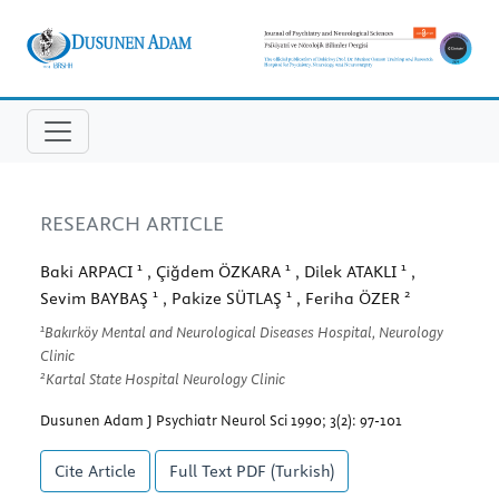
RESEARCH ARTICLE
1
1
1
Baki ARPACI
, Çiğdem ÖZKARA
, Dilek ATAKLI
,
1
1
2
Sevim BAYBAŞ
, Pakize SÜTLAŞ
, Feriha ÖZER
1
Bakırköy Mental and Neurological Diseases Hospital, Neurology
Clinic
2
Kartal State Hospital Neurology Clinic
Dusunen Adam J Psychiatr Neurol Sci 1990; 3(2): 97-101
Cite Article
Full Text
PDF (Turkish)