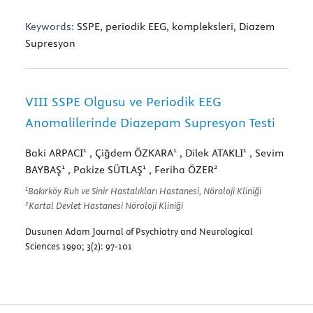
Keywords:
SSPE, periodik EEG, kompleksleri, Diazem
Supresyon
VIII SSPE Olgusu ve Periodik EEG
Anomalilerinde Diazepam Supresyon Testi
1
1
1
Baki ARPACI
, Çiğdem ÖZKARA
, Dilek ATAKLI
, Sevim
1
1
2
BAYBAŞ
, Pakize SÜTLAŞ
, Feriha ÖZER
1
Bakırköy Ruh ve Sinir Hastalıkları Hastanesi, Nöroloji Kliniği
2
Kartal Devlet Hastanesi Nöroloji Kliniği
Dusunen Adam Journal of Psychiatry and Neurological
Sciences 1990; 3(2): 97-101