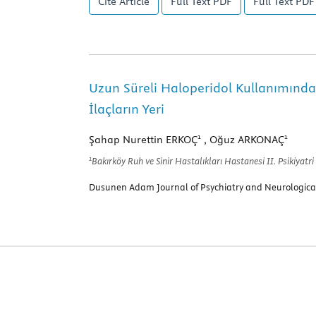
Cite Article
Full Text
PDF
Full Text
PDF 
Uzun Süreli Haloperidol Kullanımında
İlaçların Yeri
1
1
Şahap Nurettin ERKOÇ
, Oğuz ARKONAÇ
1
Bakırköy Ruh ve Sinir Hastalıkları Hastanesi II. Psikiyatri
Dusunen Adam Journal of Psychiatry and Neurological 