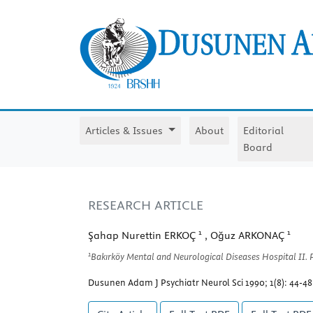
Articles & Issues
About
Editorial
Board
RESEARCH ARTICLE
1
1
Şahap Nurettin ERKOÇ
, Oğuz ARKONAÇ
1
Bakırköy Mental and Neurological Diseases Hospital II. P
Dusunen Adam J Psychiatr Neurol Sci 1990; 1(8): 44-48