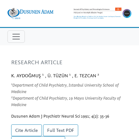
RESEARCH ARTICLE
1
1
2
K. AYDOĞMUŞ
, Ü. TÜZÜN
, E. TEZCAN
1
Department of Child Psychiatry, Istanbul University School of
Medicine
2
Department of Child Psychiatry, 19 Mayıs University Faculty of
Medicine
Dusunen Adam J Psychiatr Neurol Sci 1991; 4(2): 35-36
Cite Article
Full Text
PDF