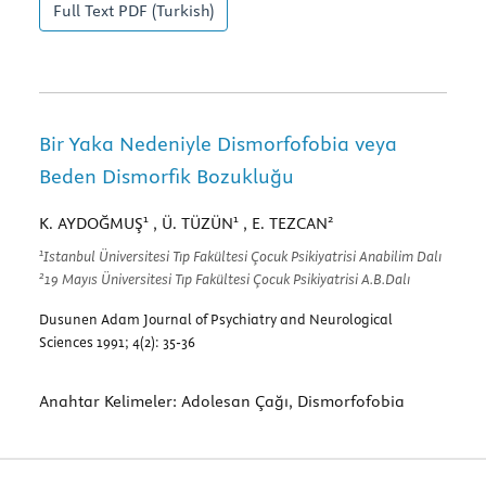
Full Text
PDF (Turkish)
Bir Yaka Nedeniyle Dismorfofobia veya
Beden Dismorfik Bozukluğu
1
1
2
K. AYDOĞMUŞ
, Ü. TÜZÜN
, E. TEZCAN
1
Istanbul Üniversitesi Tıp Fakültesi Çocuk Psikiyatrisi Anabilim Dalı
2
19 Mayıs Üniversitesi Tıp Fakültesi Çocuk Psikiyatrisi A.B.Dalı
Dusunen Adam Journal of Psychiatry and Neurological
Sciences 1991; 4(2): 35-36
Anahtar Kelimeler:
Adolesan Çağı, Dismorfofobia