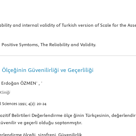
eliability and internal validity of Turkish version of Scale for the
Positive Symtoms, The Reliability and Validity.
lçeğinin Güvenilirliği ve Geçerliliği
-
-
, Erdoğan ÖZMEN
,
Kliniği
Sciences 1991; 4(2): 20-24
tif Belirtileri Değerlendirme ölçe ğinin Türkçesinin, değerlendirici
güvenilir ve geçerli olduğu saptanmıştır.
erlendirme ölçeği, şizofreni, Güvenilirlik