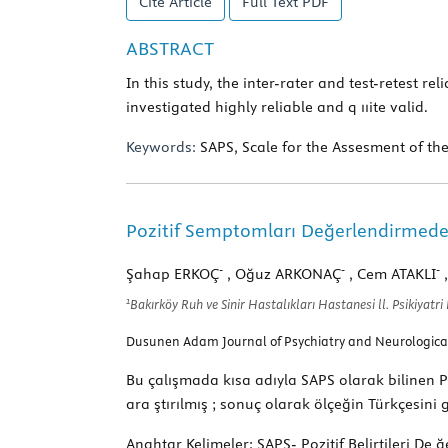
Cite Article
Full Text
PDF
ABSTRACT
In this study, the inter-rater and test-retest r
investigated highly reliable and q ııite valid.
Keywords:
SAPS, Scale for the Assesment of the 
Pozitif Semptomları Değerlendirmede Ö
-
-
-
Şahap ERKOÇ
, Oğuz ARKONAÇ
, Cem ATAKLI
1
Bakırköy Ruh ve Sinir Hastalıkları Hastanesi ll. Psikiyatri 
Dusunen Adam Journal of Psychiatry and Neurological 
Bu çalışmada kısa adıyla SAPS olarak bilinen Pozi
ara ştırılmış ; sonuç olarak ölçeğin Türkçesini 
Anahtar Kelimeler:
SAPS- Pozitif Belirtileri De ğ